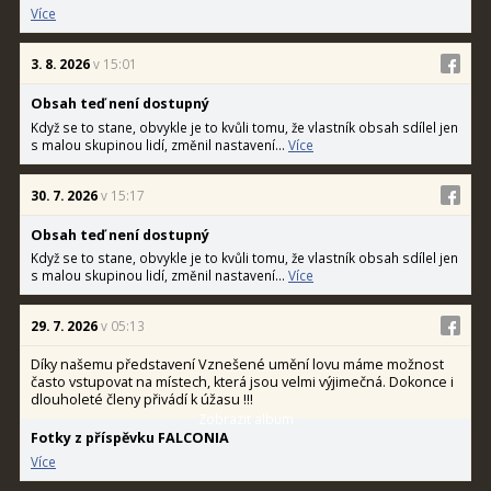
Více
3. 8. 2026
v 15:01
Obsah teď není dostupný
Když se to stane, obvykle je to kvůli tomu, že vlastník obsah sdílel jen
s malou skupinou lidí, změnil nastavení...
Více
30. 7. 2026
v 15:17
Obsah teď není dostupný
Když se to stane, obvykle je to kvůli tomu, že vlastník obsah sdílel jen
s malou skupinou lidí, změnil nastavení...
Více
29. 7. 2026
v 05:13
Díky našemu představení Vznešené umění lovu máme možnost
často vstupovat na místech, která jsou velmi výjimečná. Dokonce i
dlouholeté členy přivádí k úžasu !!!
Zobrazit album
Fotky z příspěvku FALCONIA
Více