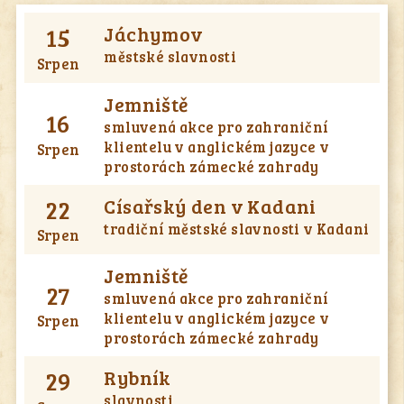
15
Jáchymov
městské slavnosti
Srpen
Jemniště
16
smluvená akce pro zahraniční
klientelu v anglickém jazyce v
Srpen
prostorách zámecké zahrady
22
Císařský den v Kadani
tradiční městské slavnosti v Kadani
Srpen
Jemniště
27
smluvená akce pro zahraniční
klientelu v anglickém jazyce v
Srpen
prostorách zámecké zahrady
29
Rybník
slavnosti